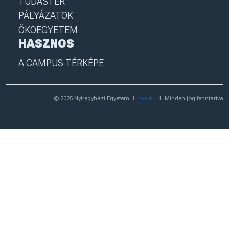
TUDÁSTÉR
PÁLYÁZATOK
ÖKOEGYETEM
HASZNOS
A CAMPUS TÉRKÉPE
© 2025 Nyíregyházi Egyetem
I
nye.hu
I
Minden jog fenntartva