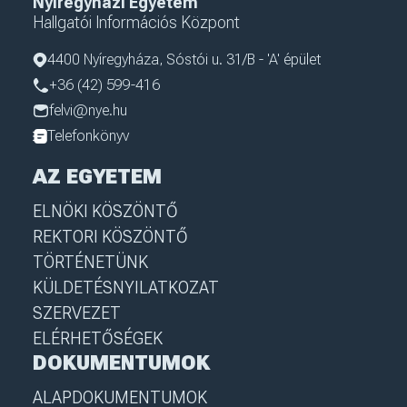
Nyíregyházi Egyetem
Hallgatói Információs Központ
4400 Nyíregyháza, Sóstói u. 31/B - 'A' épület
+36 (42) 599-416
felvi@nye.hu
Telefonkönyv
AZ EGYETEM
ELNÖKI KÖSZÖNTŐ
REKTORI KÖSZÖNTŐ
TÖRTÉNETÜNK
KÜLDETÉSNYILATKOZAT
SZERVEZET
ELÉRHETŐSÉGEK
DOKUMENTUMOK
ALAPDOKUMENTUMOK