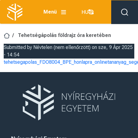
Ugrás a tartalomra
Menü
HU
Tehetségápolás földrajz óra keretében
Submitted by
Névtelen (nem ellenőrzött)
on
sze, 9 Ápr 2025
- 14:54
tehetsegapolas_FDO8004_BPE_honlapra_onlinetananyag_sege