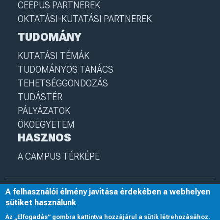
CEEPUS PARTNEREK
OKTATÁSI-KUTATÁSI PARTNEREK
TUDOMÁNY
KUTATÁSI TÉMÁK
TUDOMÁNYOS TANÁCS
TEHETSÉGGONDOZÁS
TUDÁSTÉR
PÁLYÁZATOK
ÖKOEGYETEM
HASZNOS
A CAMPUS TÉRKÉPE
A felhasználói élmény javítása érdekében a webhelyen
© 2025 Nyíregyházi Egyetem
I
nye.hu
I
Minden jog fenntartva
sütiket használunk
Az „Elfogadás” gombra kattintva hozzájárul a sütik létrehozásához.