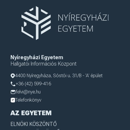
Nyíregyházi Egyetem
Hallgatói Információs Központ
4400 Nyíregyháza, Sóstói u. 31/B - 'A' épület
+36 (42) 599-416
felvi@nye.hu
Telefonkönyv
AZ EGYETEM
ELNÖKI KÖSZÖNTŐ