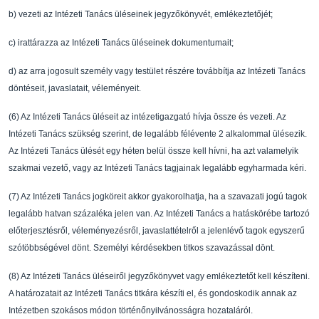
b)
vezeti az Intézeti Tanács üléseinek jegyz
ő
könyvét, emlékeztet
ő
jét;
c)
irattárazza az Intézeti Tanács üléseinek dokumentum
ait;
d)
az arra jogosult személy vagy testület részére tová
bbítja az Intézeti Tanács
döntéseit,
javaslatait, véleményeit.
(6)
Az Intézeti Tanács üléseit az intézetigazgató hívja
össze és vezeti. Az
Intézeti Tanács szükség
szerint, de legalább félévente 2 alkalommal ülésezi
k.
Az Intézeti Tanács ülését egy héten
belül össze kell hívni, ha azt valamelyik
szakmai v
ezet
ő
, vagy az Intézeti Tanács tagjainak
legalább egyharmada kéri.
(7)
Az Intézeti Tanács jogköreit akkor gyakorolhatja, h
a a szavazati jogú tagok
legalább hatvan
százaléka jelen van. Az Intézeti Tanács a hatásköré
be tartozó
el
ő
terjesztésr
ő
l,
véleményezésr
ő
l, javaslattételr
ő
l a jelenlév
ő
tagok egyszer
ű
szótöbbségével dönt. Személyi
kérdésekben titkos szavazással dönt.
(8)
Az Intézeti Tanács üléseir
ő
l jegyz
ő
könyvet vagy emlékeztet
ő
t kell készíteni.
A határozatait az
Intézeti Tanács titkára készíti el, és gondoskodik
annak az
Intézetben szokásos módon történ
ő
nyilvánosságra hozataláról.