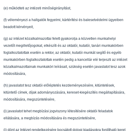
(e)
m
ű
ködteti az intézeti min
ő
ségirányítást,
(f)
véleményezi a hallgatók fegyelmi, kártérítési és ba
lesetvédelmi ügyeiben
beadott
kérvényeit,
(g)
az intézet közalkalmazottai felett gyakorolja a köz
vetlen munkahelyi
vezet
ő
t megillet
ő
jogokat, elkészíti és az oktatói, kutatói, tanári m
unkakörben
foglalkoztatottak esetén a rektor,
az oktatói, kutatói munkát segít
ő
és egyéb
munkakörben foglalkoztatottak esetén pedi
g a
kancellár elé terjeszti az intézet
közalkalmazottai
nak munkaköri leírásait, szükség esetén
javaslatot tesz azok
módosítására,
(h)
javaslatot tesz oktatói el
ő
léptetés kezdeményezésére, kitüntetések,
kitüntet
ő
címek, díjak
adományozására, kereset-kiegészítés megállapítására
,
módosítására, megszüntetésére,
(i)
javaslatot tehet megbízási jogviszony létesítésére
oktatói feladatok
ellátására, a megbízás
módosítására és megszüntetésére,
(j)
dönt az Intézet rendelkezésére bocsátott dologi kia
dásokra fordítható keret