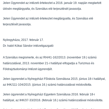
Jelen Ügyrendet az intézeti értekezlet a 2016. janu
ár 19. napján megtartott
ülésén megtárgyalta, és
Szenátus elé terjesztését javasolja.
Jelen Ügyrendet az intézeti értekezlet megtárgyalta
, és Szenátus elé
terjesztését javasolja.
Nyíregyháza, 2017. február 17.
Dr. habil Kókai Sándor
intézetigazgató
A Szenátus megismerte, és az RH/41-162/2013. (novem
ber 19.) számú
határozatával, 2013.
november 21-i hatállyal elfogadja a Turizmus és
Föl
drajztudományi Intézet ügyrendjét.
Jelen ügyrendet a Nyíregyházi F
ő
iskola Szenátusa 2015. június 18-i hatállyal,
az IH
K/111-
104/2015. (június 16.) számú határozatával módosíto
tta.
Jelen ügyrendet a Nyíregyházi Egyetem Szenátusa 201
6. február 18-i
hatállyal, az IHK/37-33/2016.
(február 16.) számú határozatával módosította.