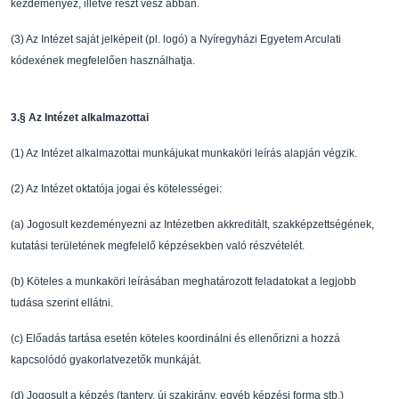
kezdeményez, illetv
e részt vesz abban.
(3)
Az Intézet saját jelképeit (pl. logó) a Nyíregyházi
Egyetem Arculati
kódexének megfelel
ő
en
használhatja.
3.
§
Az Intézet alkalmazottai
(1)
Az Intézet alkalmazottai munkájukat munkaköri leírá
s alapján végzik.
(2)
Az Intézet oktatója jogai és kötelességei:
(a)
Jogosult kezdeményezni az Intézetben akkreditált, s
zakképzettségének,
kutatási
területének megfelel
ő
képzésekben való részvételét.
(b)
Köteles a munkaköri leírásában meghatározott felada
tokat a legjobb
tudása szerint ellátni.
(c)
El
ő
adás tartása esetén köteles koordinálni és ellen
ő
rizni a hozzá
kapcsolódó
gyakorlatvezet
ő
k munkáját.
(d)
Jogosult a képzés (tanterv, új szakirány, egyéb kép
zési forma stb.)