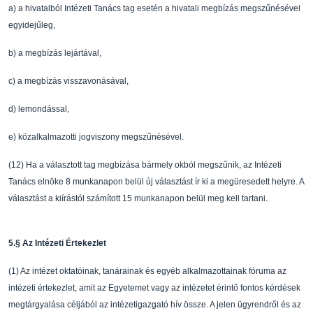
a)
a hivatalból Intézeti Tanács tag esetén a hivatali
megbízás megsz
ű
nésével
egyidej
ű
leg,
b)
a megbízás lejártával,
c)
a megbízás visszavonásával,
d)
lemondással,
e)
közalkalmazotti jogviszony megsz
ű
nésével.
(12)
Ha a választott tag megbízása bármely okból megsz
ű
nik, az Intézeti
Tanács elnöke 8
munkanapon belül új választást ír ki a megüresedett
helyre. A
választást a kiírástól számított
15 munkanapon belül meg kell tartani.
5.
§
Az Intézeti Értekezlet
(1)
Az intézet oktatóinak, tanárainak és egyéb alkalmaz
ottainak fóruma az
intézeti értekezlet,
amit az Egyetemet vagy az intézetet érint
ő
fontos kérdések
megtárgyalása céljából az
intézetigazgató hív össze. A jelen ügyrendr
ő
l és az