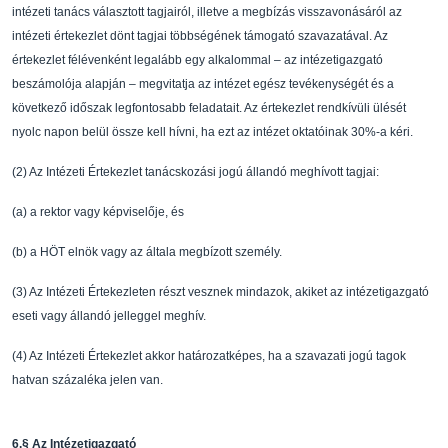
intézeti tanács választott tagjairól, illet
ve a
megbízás visszavonásáról az
intézeti értekezlet dön
t tagjai többségének támogató
szavazatával. Az
értekezlet félévenként legalább eg
y alkalommal – az intézetigazgató
beszámolója alapján – megvitatja az intézet egész t
evékenységét és a
következ
ő
id
ő
szak
legfontosabb feladatait. Az értekezlet rendkívüli ü
lését
nyolc napon belül össze kell hívni, ha
ezt az intézet oktatóinak 30%-a kéri.
(2)
Az Intézeti Értekezlet tanácskozási jogú állandó me
ghívott tagjai:
(a)
a rektor vagy képvisel
ő
je, és
(b)
a HÖT elnök vagy az általa megbízott személy.
(3)
Az Intézeti Értekezleten részt vesznek mindazok, ak
iket az intézetigazgató
eseti vagy állandó
jelleggel meghív.
(4)
Az Intézeti Értekezlet akkor határozatképes, ha a s
zavazati jogú tagok
hatvan százaléka jelen
van.
6.
§
Az Intézetigazgató