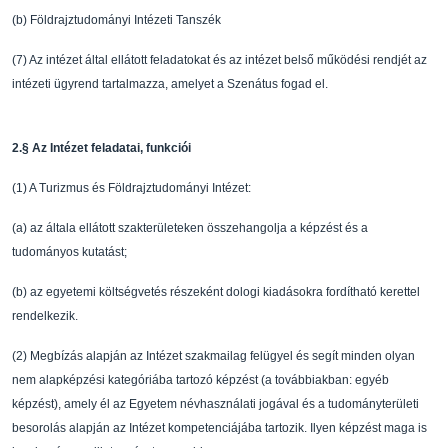
(b)
Földrajztudományi Intézeti Tanszék
(7)
Az intézet által ellátott feladatokat és az intézet
bels
ő
m
ű
ködési rendjét az
intézeti ügyrend
tartalmazza, amelyet a Szenátus fogad el.
2.
§
Az Intézet feladatai, funkciói
(1)
A Turizmus és Földrajztudományi Intézet:
(a)
az általa ellátott szakterületeken összehangolja a
képzést és a
tudományos kutatást;
(b)
az egyetemi költségvetés részeként dologi kiadásokr
a fordítható kerettel
rendelkezik.
(2)
Megbízás alapján az Intézet szakmailag felügyel és
segít minden olyan
nem alapképzési
kategóriába tartozó képzést (a továbbiakban: egyéb
képzést), amely él az Egyetem
névhasználati jogával és a tudományterületi
besorol
ás alapján az Intézet kompetenciájába
tartozik. Ilyen képzést maga is