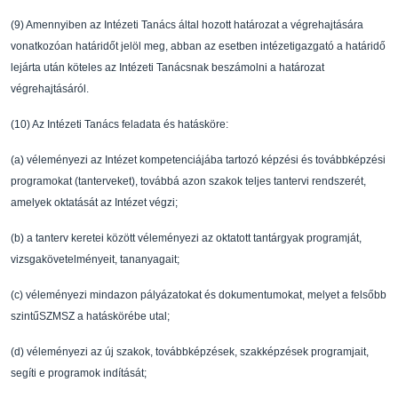
(9)
Amennyiben az Intézeti Tanács által hozott határoza
t a végrehajtására
vonatkozóan határid
ő
t
jelöl meg, abban az esetben intézetigazgató a határ
id
ő
lejárta után köteles az Intézeti
Tanácsnak beszámolni a határozat
végrehajtásáról.
(10)
Az Intézeti Tanács feladata és hatásköre:
(a)
véleményezi az Intézet kompetenciájába tartozó képz
ési és továbbképzési
programokat
(tanterveket), továbbá azon szakok teljes tantervi
rendszerét,
amelyek oktatását az Intézet
végzi;
(b)
a tanterv keretei között véleményezi az oktatott ta
ntárgyak programját,
vizsgakövetelményeit, tananyagait;
(c)
véleményezi mindazon pályázatokat és dokumentumokat
, melyet a fels
ő
bb
szint
ű
SZMSZ a hatáskörébe utal;
(d)
véleményezi az új szakok, továbbképzések, szakképzé
sek programjait,
segíti e programok
indítását;