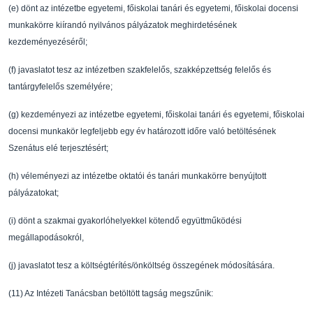
(e)
dönt az intézetbe egyetemi, f
ő
iskolai tanári és egyetemi, f
ő
iskolai docensi
munkakörre
kiírandó nyilvános pályázatok meghirdetésének
kezde
ményezésér
ő
l;
(f)
javaslatot tesz az intézetben szakfelel
ő
s, szakképzettség felel
ő
s és
tantárgyfelel
ő
s
személyére;
(g)
kezdeményezi az intézetbe egyetemi, f
ő
iskolai tanári és egyetemi, f
ő
iskolai
docensi
munkakör legfeljebb egy év határozott id
ő
re való betöltésének
Szenátus elé terjesztésért;
(h)
véleményezi az intézetbe oktatói és tanári munkakör
re benyújtott
pályázatokat;
(i)
dönt a szakmai gyakorlóhelyekkel kötend
ő
együttm
ű
ködési
megállapodásokról,
(j)
javaslatot tesz a költségtérítés/önköltség összegén
ek módosítására.
(11)
Az Intézeti Tanácsban betöltött tagság megsz
ű
nik: