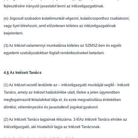
fejlesztésére irányuló
javaslatot tenni az intézetigazgatónak.
(e)
Jogosult szabadon kutatómunkát végezni, kutatócsopo
rthoz csatlakozni,
vagy ilyet
létrehozni, amit el
ő
zetesen köteles az intézetigazgatónak
bejelenteni.
(3)
Az Intézet valamennyi munkatársa köteles az SZMSZ-b
en és egyéb
egyetemi
szabályzatokban foglalt rendelkezéseket betartani.
4.
§
Az Intézeti Tanács
(1)
Az Intézet vezet
ő
testülete az – intézetigazgató munkáját segít
ő
- Intézeti
Tanács, amely az
Intézet hatáskörébe utalt, illetve a jelen ügyrendb
en
megfogalmazott feladatokat látja el, és
ezek megvalósítása érdekében
döntési, véleményezési
és javaslattev
ő
jogokat gyakorol.
(2)
Az Intézeti Tanács tagjainak létszáma. 3 f
ő
Az Intézeti Tanács elnöke az
Intézetigazgató, aki h
ivatalból tagja az Intézeti Tanácsnak.