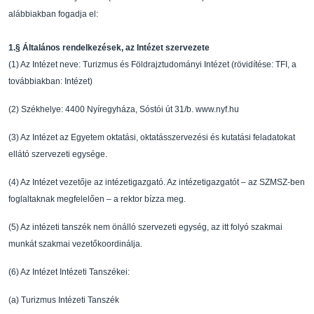
alábbia
kban fogadja el:
1.
§
Általános rendelkezések, az Intézet szervezete
(1)
Az Intézet neve: Turizmus és Földrajztudományi Inté
zet
(rövidítése: TFI, a
továbbiakban: Intézet)
(2)
Székhelye: 4400 Nyíregyháza, Sóstói út 31/b. www.ny
f.hu
(3)
Az Intézet az Egyetem oktatási, oktatásszervezési é
s kutatási feladatokat
ellátó szervezeti
egysége.
(4)
Az Intézet vezet
ő
je az intézetigazgató. Az intézetigazgatót – az SZM
SZ-ben
foglaltaknak
megfelel
ő
en – a rektor bízza meg.
(5)
Az intézeti tanszék nem önálló szervezeti egység, a
z itt folyó szakmai
munkát szakmai vezet
ő
koordinálja.
(6)
Az Intézet Intézeti Tanszékei:
(a)
Turizmus Intézeti Tanszék