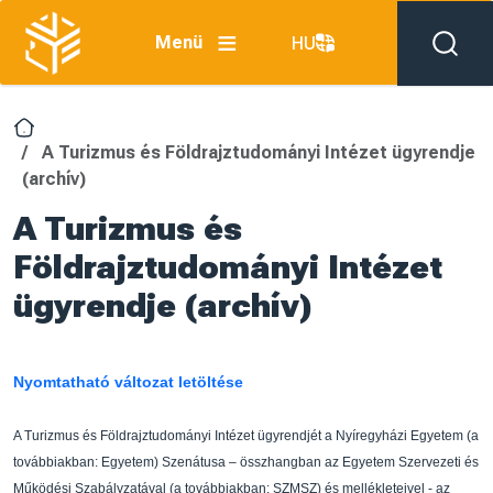
Ugrás a tartalomra
Menü
HU
A Turizmus és Földrajztudományi Intézet ügyrendje
(archív)
A Turizmus és
Földrajztudományi Intézet
ügyrendje (archív)
Nyomtatható változat letöltése
A Turizmus és Földrajztudományi Intézet ügyrendjét
a Nyíregyházi Egyetem (a
továbbiakban:
Egyetem) Szenátusa – összhangban az Egyetem Szervez
eti és
M
ű
ködési Szabályzatával (a
továbbiakban: SZMSZ) és mellékleteivel - az