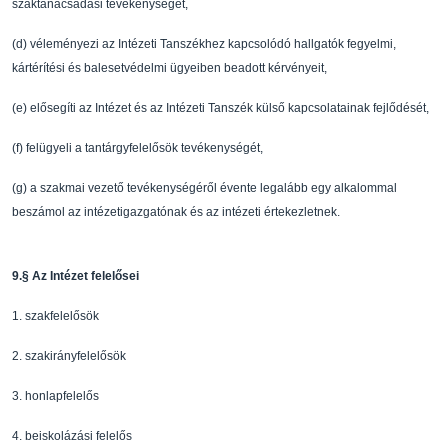
szaktanácsadási
tevékenységét,
(d)
véleményezi az Intézeti Tanszékhez kapcsolódó hallg
atók fegyelmi,
kártérítési és
balesetvédelmi ügyeiben beadott kérvényeit,
(e)
el
ő
segíti az Intézet és az Intézeti Tanszék küls
ő
kapcsolatainak fejl
ő
dését,
(f)
felügyeli a tantárgyfelel
ő
sök tevékenységét,
(g)
a szakmai vezet
ő
tevékenységér
ő
l évente legalább egy alkalommal
beszámol az
intézetigazgatónak és az intézeti értekezletnek.
9.
§
Az Intézet felel
ő
sei
1.
szakfelel
ő
sök
2.
szakirányfelel
ő
sök
3.
honlapfelel
ő
s
4.
beiskolázási felel
ő
s