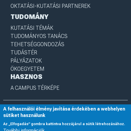
OKTATÁSI-KUTATÁSI PARTNEREK
TUDOMÁNY
KUTATÁSI TÉMÁK
TUDOMÁNYOS TANÁCS
TEHETSÉGGONDOZÁS
TUDÁSTÉR
PÁLYÁZATOK
ÖKOEGYETEM
HASZNOS
A CAMPUS TÉRKÉPE
A felhasználói élmény javítása érdekében a webhelyen
© 2025 Nyíregyházi Egyetem
I
nye.hu
I
Minden jog fenntartva
sütiket használunk
Az „Elfogadás” gombra kattintva hozzájárul a sütik létrehozásához.
További információk