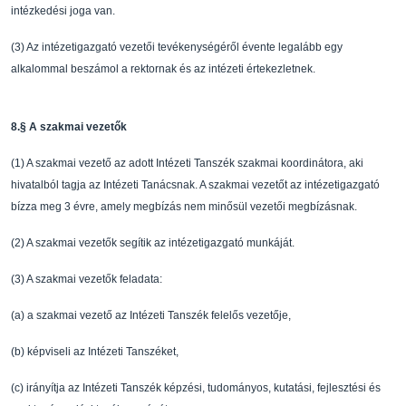
intézkedési joga van.
(3)
Az intézetigazgató vezet
ő
i tevékenységér
ő
l évente legalább egy
alkalommal beszámol a
rektornak és az intézeti értekezletnek.
8.
§
A szakmai vezet
ő
k
(1)
A szakmai vezet
ő
az adott Intézeti Tanszék szakmai koordinátora, ak
i
hivatalból tagja az
Intézeti Tanácsnak. A szakmai vezet
ő
t az intézetigazgató
bízza meg 3 évre, amely megbíz
ás
nem min
ő
sül vezet
ő
i megbízásnak.
(2)
A szakmai vezet
ő
k segítik az intézetigazgató munkáját.
(3)
A szakmai vezet
ő
k feladata:
(a)
a szakmai vezet
ő
az Intézeti Tanszék felel
ő
s vezet
ő
je,
(b)
képviseli az Intézeti Tanszéket,
(c)
irányítja az Intézeti Tanszék képzési, tudományos,
kutatási, fejlesztési és