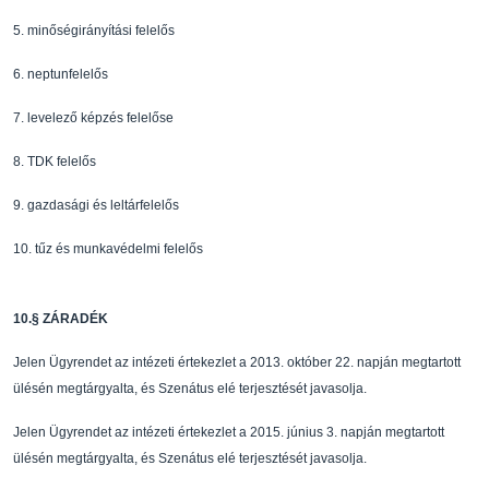
5.
min
ő
ségirányítási felel
ő
s
6.
neptunfelel
ő
s
7.
levelez
ő
képzés felel
ő
se
8.
TDK felel
ő
s
9.
gazdasági és leltárfelel
ő
s
10.
t
ű
z és munkavédelmi felel
ő
s
10.
§
ZÁRADÉK
Jelen Ügyrendet az intézeti értekezlet a 2013. októ
ber 22. napján megtartott
ülésén megtárgyalta, és
Szenátus elé terjesztését javasolja.
Jelen Ügyrendet az intézeti értekezlet a 2015. júni
us 3. napján megtartott
ülésén megtárgyalta, és
Szenátus elé terjesztését javasolja.