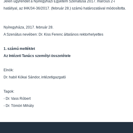
Jelen ügyrendet a Nyíregyházi Egyetem Szenátusa 201
7. március 2-i
hatállyal, az IHK/34-36/2017.
(február 28.) számú határozatával módosította.
Nyíregyháza, 2017. február 28.
A Szenátus nevében:
Dr. Kiss Ferenc
általános rektorhelyettes
1. számú melléklet
Az Intézeti Tanács személyi összetétele
Elnök:
Dr. habil Kókai Sándor, intézetigazgató
Tagok:
-
Dr. Vass Róbert
-
Dr. Tömöri Mihály