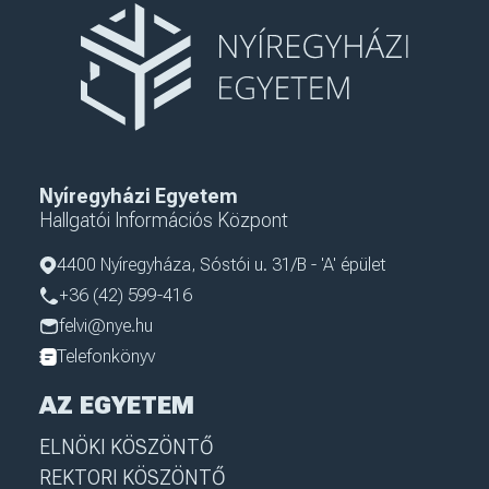
Nyíregyházi Egyetem
Hallgatói Információs Központ
4400 Nyíregyháza, Sóstói u. 31/B - 'A' épület
+36 (42) 599-416
felvi@nye.hu
Telefonkönyv
AZ EGYETEM
ELNÖKI KÖSZÖNTŐ
REKTORI KÖSZÖNTŐ