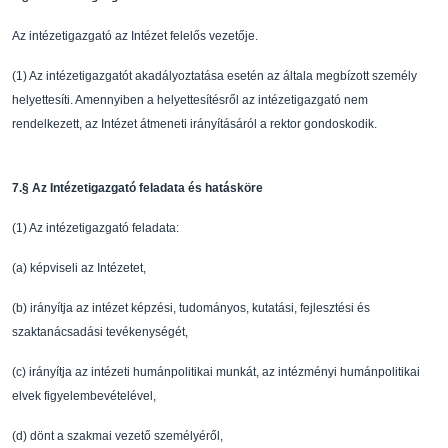
Az intézetigazgató az Intézet felel
ő
s vezet
ő
je.
(1)
Az intézetigazgatót akadályoztatása esetén az által
a megbízott személy
helyettesíti.
Amennyiben a helyettesítésr
ő
l az intézetigazgató nem
rendelkezett, az Intézet á
tmeneti
irányításáról a rektor gondoskodik.
7.
§
Az Intézetigazgató feladata és hatásköre
(1)
Az intézetigazgató feladata:
(a)
képviseli az Intézetet,
(b)
irányítja az intézet képzési, tudományos, kutatási,
fejlesztési és
szaktanácsadási
tevékenységét,
(c)
irányítja az intézeti humánpolitikai munkát, az int
ézményi humánpolitikai
elvek
figyelembevételével,
(d)
dönt a szakmai vezet
ő
személyér
ő
l,