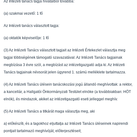
Az Intézeti tanács tagja hivatalból továbbá:
(a)
szakmai vezet
ő
: 1 f
ő
Az Intézeti tanács választott tagja:
(a)
oktatók képvisel
ő
je: 1 f
ő
(3)
Az Intézeti Tanács választott tagjait az Intézeti É
rtekezlet választja meg
tagjai többségének
támogató szavazatával. Az Intézeti Tanács tagjainak
megbízása 3 évre szól, a megbízást az
intézetigazgató adja ki. Az Intézeti
Tanács tagjain
ak névsorát jelen ügyrend 1. számú
melléklete tartalmazza.
(4)
Az Intézeti Tanács ülésein tanácskozási jogú álland
ó meghívottak: a rektor,
a kancellár, a
Hallgatói Önkormányzati Testület elnöke (a továbbia
kban: HÖT
elnök), és mindazok, akiket
az intézetigazgató eseti jelleggel meghív.
(5)
Az Intézeti Tanács a titkárát maga választja meg, a
ki
a)
el
ő
készíti, és a tagokhoz eljuttatja az Intézeti Tanác
s üléseinek napirendi
pontjait
tartalmazó meghívóját, el
ő
terjesztéseit;