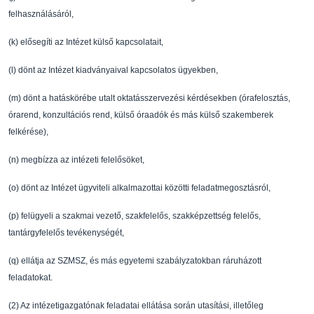
felhasználásáról,
(k)
el
ő
segíti az Intézet küls
ő
kapcsolatait,
(l)
dönt az Intézet kiadványaival kapcsolatos ügyekben,
(m)
dönt a hatáskörébe utalt oktatásszervezési kérdések
ben (órafelosztás,
órarend,
konzultációs rend, küls
ő
óraadók és más küls
ő
szakemberek
felkérése),
(n)
megbízza az intézeti felel
ő
söket,
(o)
dönt az Intézet ügyviteli alkalmazottai közötti fel
adatmegosztásról,
(p)
felügyeli a szakmai vezet
ő
, szakfelel
ő
s, szakképzettség felel
ő
s,
tantárgyfelel
ő
s
tevékenységét,
(q)
ellátja az SZMSZ, és más egyetemi szabályzatokban r
áruházott
feladatokat.
(2)
Az intézetigazgatónak feladatai ellátása során utas
ítási, illet
ő
leg