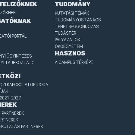
TELIZŐKNEK
TUDOMÁNY
IZŐKNEK
KUTATÁSI TÉMÁK
GATÓKNAK
TUDOMÁNYOS TANÁCS
TEHETSÉGGONDOZÁS
TUDÁSTÉR
GATÓI PORTÁL
PÁLYÁZATOK
ÖKOEGYETEM
HASZNOS
YI ÜGYINTÉZÉS
A CAMPUS TÉRKÉPE
YI TÁJÉKOZTATÓ
ETKÖZI
ZI KAPCSOLATOK IRODA
ÍJAK
2021-2027
NEREK
 PARTNEREK
ARTNEREK
-KUTATÁSI PARTNEREK