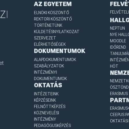
AZ EGYETEM
FELVÉ
FELVÉTEL
ELNÖKI KÖSZÖNTŐ
REKTORI KÖSZÖNTŐ
HALL
TÖRTÉNETÜNK
NEPTUN
KÜLDETÉSNYILATKOZAT
NYE HALL
SZERVEZET
MOODLE
ELÉRHETŐSÉGEK
IDŐREND
DOKUMENTUMOK
TANULMÁN
ALAPDOKUMENTUMOK
INTÉZMÉN
et
SZABÁLYZATOK
HÖT
NEMZ
INTÉZMÉNYI
DOKUMENTUMOK
NEMZETKÖ
OKTATÁS
ÖSZTÖND
ERASMUS 
INTÉZETEINK
PART
KÉPZÉSEINK
FELNŐTTKÉPZÉS
ERASMUS+
KÖZNEVELÉSI
CEEPUS P
INTÉZMÉNY
OKTATÁSI
PEDAGÓGUSKÉPZÉS