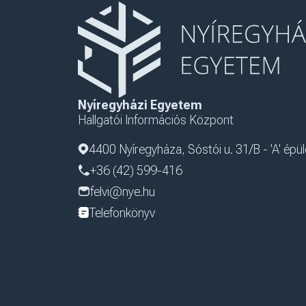
Nyíregyházi Egyetem
Hallgatói Információs Központ
4400 Nyíregyháza, Sóstói u. 31/B - 'A' épül
+36 (42) 599-416
felvi@nye.hu
Telefonkönyv