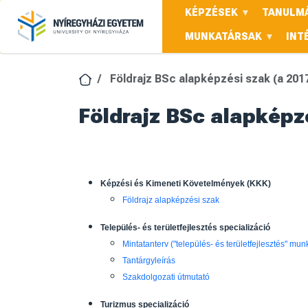
Ugrás a tartalomra
KÉPZÉSEK
TANULMÁ
MUNKATÁRSAK
INT
Földrajz BSc alapképzési szak (a 201
Földrajz BSc alapképzé
Képzési és Kimeneti Követelmények (KKK)
Földrajz alapképzési szak
Település- és területfejlesztés specializáció
Mintatanterv ("település- és területfejlesztés" mun
Tantárgyleírás
Szakdolgozati útmutató
Turizmus specializáció