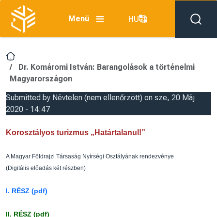
Ugrás a tartalomra
Menü
HU
Dr. Komáromi István: Barangolások a történelmi
Magyarországon
Submitted by
Névtelen (nem ellenőrzött)
on
sze, 20 Máj
2020 - 14:47
Korosztályos turizmus „Határtalanul!”
A Magyar Földrajzi Társaság Nyírségi Osztályának rendezvénye
(Digitális előadás két részben)
I. RÉSZ (pdf)
II. RÉSZ (pdf)