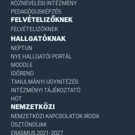
KÖZNEVELÉSI INTÉZMÉNY
PEDAGÓGUSKÉPZÉS
FELVÉTELIZŐKNEK
FELVÉTELIZŐKNEK
HALLGATÓKNAK
NEPTUN
NYE HALLGATÓI PORTÁL
MOODLE
IDŐREND
TANULMÁNYI ÜGYINTÉZÉS
INTÉZMÉNYI TÁJÉKOZTATÓ
HÖT
NEMZETKÖZI
NEMZETKÖZI KAPCSOLATOK IRODA
ÖSZTÖNDÍJAK
ERASMUS 2021-2027