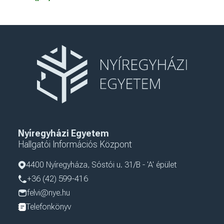
Nyíregyházi Egyetem
Hallgatói Információs Központ
4400 Nyíregyháza, Sóstói u. 31/B - 'A' épület
+36 (42) 599-416
felvi@nye.hu
Telefonkönyv