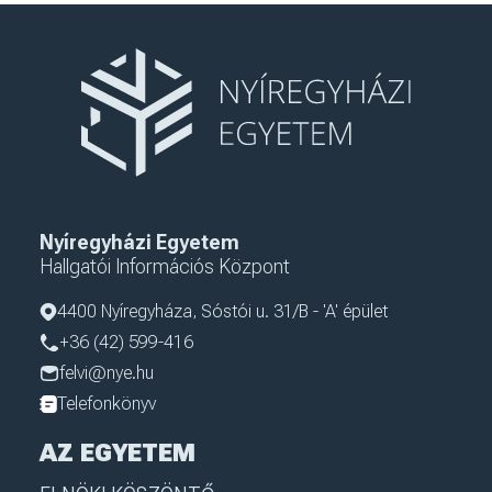
Nyíregyházi Egyetem
Hallgatói Információs Központ
4400 Nyíregyháza, Sóstói u. 31/B - 'A' épület
+36 (42) 599-416
felvi@nye.hu
Telefonkönyv
AZ EGYETEM