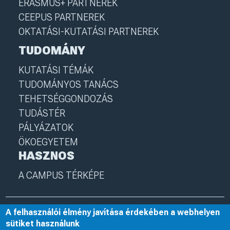
ERASMUS+ PARTNEREK
CEEPUS PARTNEREK
OKTATÁSI-KUTATÁSI PARTNEREK
TUDOMÁNY
KUTATÁSI TÉMÁK
TUDOMÁNYOS TANÁCS
TEHETSÉGGONDOZÁS
TUDÁSTÉR
PÁLYÁZATOK
ÖKOEGYETEM
HASZNOS
A CAMPUS TÉRKÉPE
A felhasználói élmény javítása érdekében a webhelyen
© 2025 Nyíregyházi Egyetem
I
nye.hu
I
Minden jog fenntartva
sütiket használunk