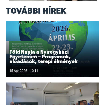
TOVÁBBI HÍREK
Föld Napja a Nyíregyházi
Egyetemen – Programok,
előadások, terepi élmények
Csatlakozz a Föld Napja alkalmából szervezett programok
15 Ápr 2026 - 10:11