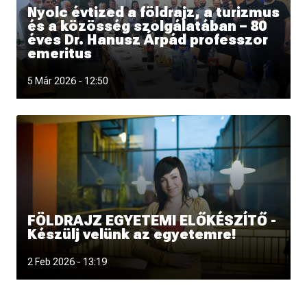
Nyolc évtized a földrajz, a turizmus
és a közösség szolgálatában – 80
éves Dr. Hanusz Árpád professzor
emeritus
5 Már 2026 - 12:50
FÖLDRAJZ EGYETEMI ELŐKÉSZÍTŐ -
Készülj velünk az egyetemre!
Szeretnél magabiztosabban belevágni a földrajz egyetemi
2 Feb 2026 - 13:19
tanulmányokba, és közben