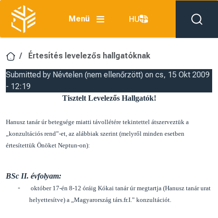
Ugrás a tartalomra
Menü
HU
Értesítés levelezős hallgatóknak
Submitted by
Névtelen (nem ellenőrzött)
on
cs, 15 Okt 2009
- 12:19
Tisztelt Levelezős Hallgatók!
Hanusz tanár úr betegsége miatti távollétére tekintettel átszerveztük a
„konzultációs rend”-et, az alábbiak szerint (melyről minden esetben
értesítettük Önöket Neptun-on):
BSc II. évfolyam:
-
október 17-én 8-12 óráig Kókai tanár úr megtartja (Hanusz tanár urat
helyettesítve) a „Magyarország társ.fr.I.” konzultációt.