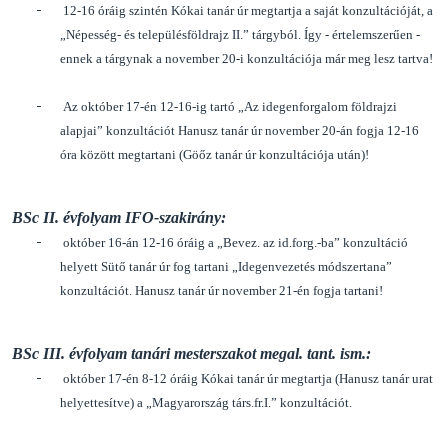
-
12-16 óráig szintén Kókai tanár úr megtartja a saját konzultációját, a
„Népesség- és településföldrajz II.” tárgyból. Így - értelemszerűen -
ennek a tárgynak a november 20-i konzultációja már meg lesz tartva!
-
Az október 17-én 12-16-ig tartó „Az idegenforgalom földrajzi
alapjai” konzultációt Hanusz tanár úr november 20-án fogja 12-16
óra között megtartani (Göőz tanár úr konzultációja után)!
BSc II. évfolyam IFO-szakirány:
-
október 16-án 12-16 óráig a „Bevez. az id.forg.-ba” konzultáció
helyett Sütő tanár úr fog tartani „Idegenvezetés módszertana”
konzultációt. Hanusz tanár úr november 21-én fogja tartani!
BSc III. évfolyam tanári mesterszakot megal. tant. ism.:
-
október 17-én 8-12 óráig Kókai tanár úr megtartja (Hanusz tanár urat
helyettesítve) a „Magyarország társ.fr.I.” konzultációt.