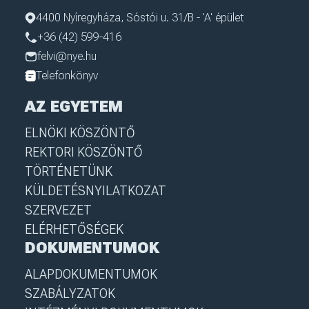
4400 Nyíregyháza, Sóstói u. 31/B - 'A' épület
+36 (42) 599-416
felvi@nye.hu
Telefonkönyv
AZ EGYETEM
ELNÖKI KÖSZÖNTŐ
REKTORI KÖSZÖNTŐ
TÖRTÉNETÜNK
KÜLDETÉSNYILATKOZAT
SZERVEZET
ELÉRHETŐSÉGEK
DOKUMENTUMOK
ALAPDOKUMENTUMOK
SZABÁLYZATOK