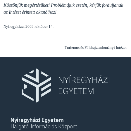
Köszönjük megértésüket! Problémájuk esetén, kérjük forduljanak
az Intézet érintett oktatóihoz!
Nyíregyháza, 2009. október 14.
Turizmus és Földrajztudományi Intézet
Nyíregyházi Egyetem
Hallgatói Információs Központ