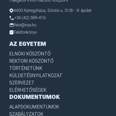
4400 Nyíregyháza, Sóstói u. 31/B - 'A' épület
+36 (42) 599-416
felvi@nye.hu
Telefonkönyv
AZ EGYETEM
ELNÖKI KÖSZÖNTŐ
REKTORI KÖSZÖNTŐ
TÖRTÉNETÜNK
KÜLDETÉSNYILATKOZAT
SZERVEZET
ELÉRHETŐSÉGEK
DOKUMENTUMOK
ALAPDOKUMENTUMOK
SZABÁLYZATOK