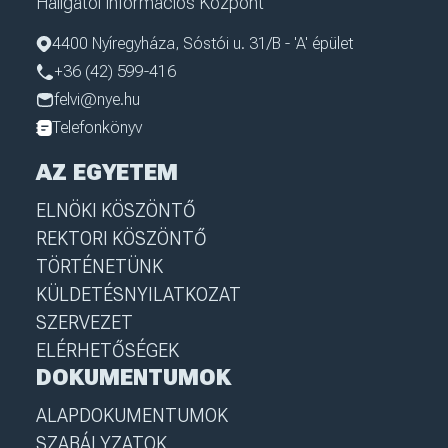
Hallgatói Információs Központ
4400 Nyíregyháza, Sóstói u. 31/B - 'A' épület
+36 (42) 599-416
felvi@nye.hu
Telefonkönyv
AZ EGYETEM
ELNÖKI KÖSZÖNTŐ
REKTORI KÖSZÖNTŐ
TÖRTÉNETÜNK
KÜLDETÉSNYILATKOZAT
SZERVEZET
ELÉRHETŐSÉGEK
DOKUMENTUMOK
ALAPDOKUMENTUMOK
SZABÁLYZATOK