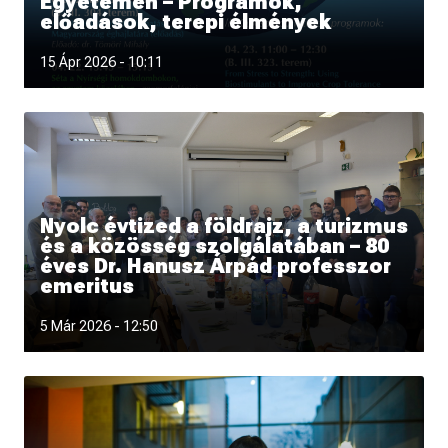
Egyetemen – Programok,
előadások, terepi élmények
Csatlakozz a Föld Napja alkalmából szervezett programok
15 Ápr 2026 - 10:11
Nyolc évtized a földrajz, a turizmus
és a közösség szolgálatában – 80
éves Dr. Hanusz Árpád professzor
emeritus
5 Már 2026 - 12:50