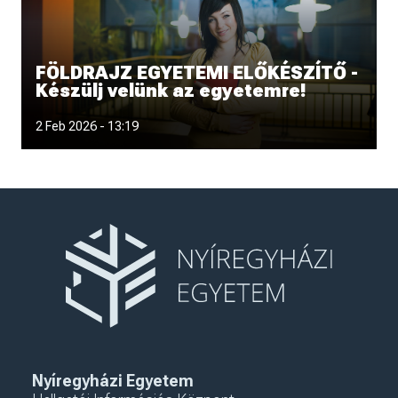
FÖLDRAJZ EGYETEMI ELŐKÉSZÍTŐ -
Készülj velünk az egyetemre!
Szeretnél magabiztosabban belevágni a földrajz egyetemi
2 Feb 2026 - 13:19
tanulmányokba, és közben
Nyíregyházi Egyetem