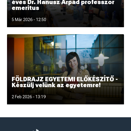
éves Dr. Hanusz Árpád professzor
emeritus
5 Már 2026 - 12:50
FÖLDRAJZ EGYETEMI ELŐKÉSZÍTŐ -
Készülj velünk az egyetemre!
Szeretnél magabiztosabban belevágni a földrajz egyetemi
2 Feb 2026 - 13:19
tanulmányokba, és közben