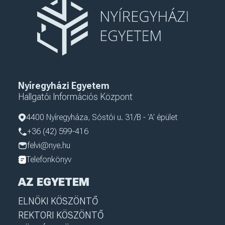
Nyíregyházi Egyetem
Hallgatói Információs Központ
4400 Nyíregyháza, Sóstói u. 31/B - 'A' épület
+36 (42) 599-416
felvi@nye.hu
Telefonkönyv
AZ EGYETEM
ELNÖKI KÖSZÖNTŐ
REKTORI KÖSZÖNTŐ