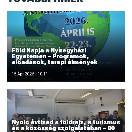
Föld Napja a Nyíregyházi
Egyetemen – Programok,
előadások, terepi élmények
Csatlakozz a Föld Napja alkalmából szervezett programok
15 Ápr 2026 - 10:11
Nyolc évtized a földrajz, a turizmus
és a közösség szolgálatában – 80