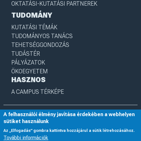
OKTATÁSI-KUTATÁSI PARTNEREK
TUDOMÁNY
KUTATÁSI TÉMÁK
TUDOMÁNYOS TANÁCS
TEHETSÉGGONDOZÁS
TUDÁSTÉR
PÁLYÁZATOK
ÖKOEGYETEM
HASZNOS
A CAMPUS TÉRKÉPE
© 2025 Nyíregyházi Egyetem
I
nye.hu
I
Minden jog fenntartva
A felhasználói élmény javítása érdekében a webhelyen
sütiket használunk
Az „Elfogadás” gombra kattintva hozzájárul a sütik létrehozásához.
További információk