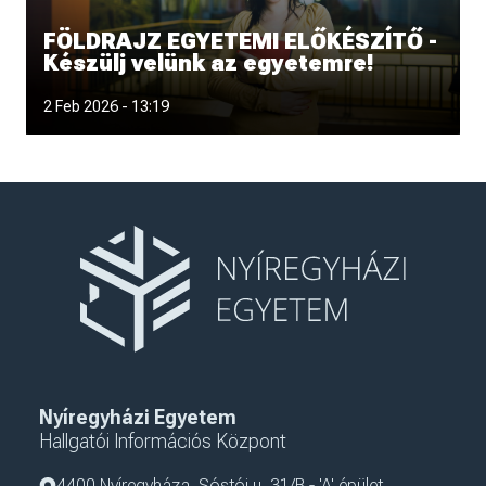
FÖLDRAJZ EGYETEMI ELŐKÉSZÍTŐ -
Készülj velünk az egyetemre!
Szeretnél magabiztosabban belevágni a földrajz egyetemi
2 Feb 2026 - 13:19
tanulmányokba, és közben
Nyíregyházi Egyetem
Hallgatói Információs Központ
4400 Nyíregyháza, Sóstói u. 31/B - 'A' épület