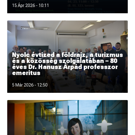
Csatlakozz a Föld Napja alkalmából szervezett programok
15 Ápr 2026 - 10:11
Nyolc évtized a földrajz, a turizmus
és a közösség szolgálatában – 80
éves Dr. Hanusz Árpád professzor
emeritus
5 Már 2026 - 12:50