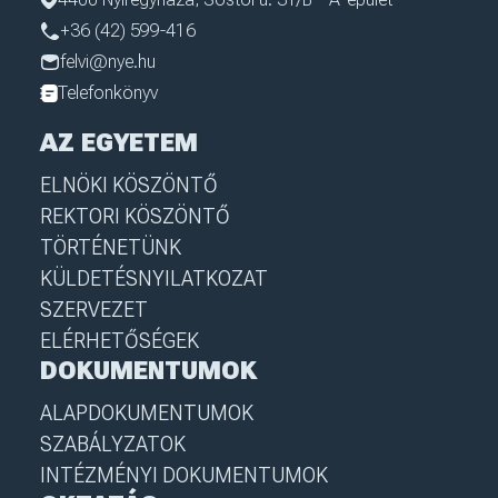
+36 (42) 599-416
felvi@nye.hu
Telefonkönyv
AZ EGYETEM
ELNÖKI KÖSZÖNTŐ
REKTORI KÖSZÖNTŐ
TÖRTÉNETÜNK
KÜLDETÉSNYILATKOZAT
SZERVEZET
ELÉRHETŐSÉGEK
DOKUMENTUMOK
ALAPDOKUMENTUMOK
SZABÁLYZATOK
INTÉZMÉNYI DOKUMENTUMOK