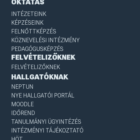
OKTATÁS
INTÉZETEINK
KÉPZÉSEINK
FELNŐTTKÉPZÉS
KÖZNEVELÉSI INTÉZMÉNY
PEDAGÓGUSKÉPZÉS
FELVÉTELIZŐKNEK
FELVÉTELIZŐKNEK
HALLGATÓKNAK
NEPTUN
NYE HALLGATÓI PORTÁL
MOODLE
IDŐREND
TANULMÁNYI ÜGYINTÉZÉS
INTÉZMÉNYI TÁJÉKOZTATÓ
HÖT