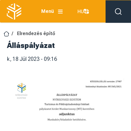
Ugrás a tartalomra
Menü
HU
Elrendezés építő
Álláspályázat
k, 18 Júl 2023 - 09:16