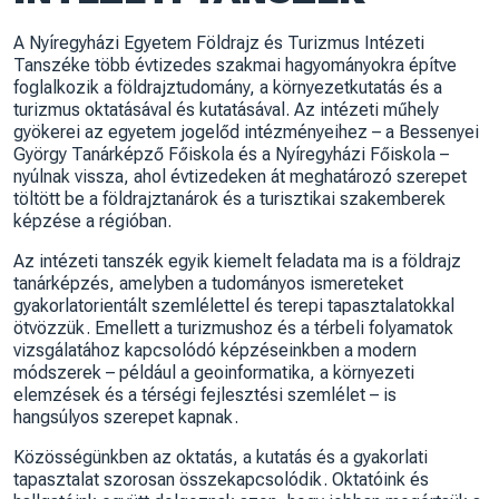
A
Nyíregyházi Egyetem
Földrajz és Turizmus Intézeti
Tanszéke több évtizedes szakmai hagyományokra építve
foglalkozik a földrajztudomány, a környezetkutatás és a
turizmus oktatásával és kutatásával. Az intézeti műhely
gyökerei az egyetem jogelőd intézményeihez – a
Bessenyei
György Tanárképző Főiskola
és a
Nyíregyházi Főiskola
–
nyúlnak vissza, ahol évtizedeken át meghatározó szerepet
töltött be a földrajztanárok és a turisztikai szakemberek
képzése a régióban.
Az intézeti tanszék egyik kiemelt feladata ma is a földrajz
tanárképzés, amelyben a tudományos ismereteket
gyakorlatorientált szemlélettel és terepi tapasztalatokkal
ötvözzük. Emellett a turizmushoz és a térbeli folyamatok
vizsgálatához kapcsolódó képzéseinkben a modern
módszerek – például a geoinformatika, a környezeti
elemzések és a térségi fejlesztési szemlélet – is
hangsúlyos szerepet kapnak.
Közösségünkben az oktatás, a kutatás és a gyakorlati
tapasztalat szorosan összekapcsolódik. Oktatóink és