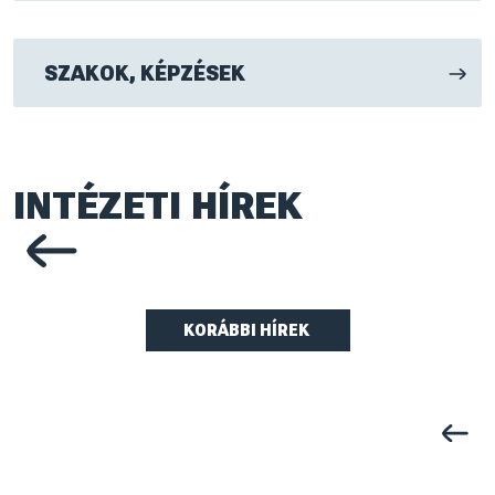
SZAKOK, KÉPZÉSEK
INTÉZETI HÍREK
Előző oldal
KORÁBBI HÍREK
Előző 