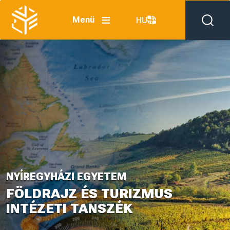
Ugrás a tartalomra
Menü
HU
NYÍREGYHÁZI EGYETEM
FÖLDRAJZ ÉS TURIZMUS
INTÉZETI TANSZÉK