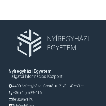
Nyíregyházi Egyetem
Hallgatói Információs Központ
4400 Nyíregyháza, Sóstói u. 31/B - 'A' épület
+36 (42) 599-416
felvi@nye.hu
Telefonkönyv