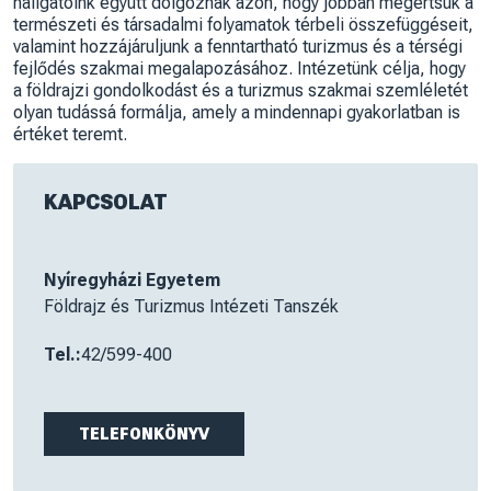
hallgatóink együtt dolgoznak azon, hogy jobban megértsük a
természeti és társadalmi folyamatok térbeli összefüggéseit,
valamint hozzájáruljunk a fenntartható turizmus és a térségi
fejlődés szakmai megalapozásához. Intézetünk célja, hogy
a földrajzi gondolkodást és a turizmus szakmai szemléletét
olyan tudássá formálja, amely a mindennapi gyakorlatban is
értéket teremt.
KAPCSOLAT
Nyíregyházi Egyetem
Földrajz és Turizmus Intézeti Tanszék
Tel.:
42/599-400
TELEFONKÖNYV