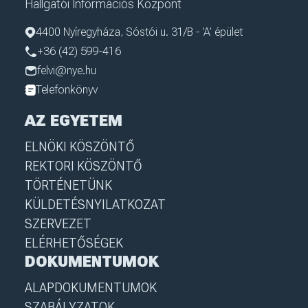
Hallgatói Információs Központ
4400 Nyíregyháza, Sóstói u. 31/B - 'A' épület
+36 (42) 599-416
felvi@nye.hu
Telefonkönyv
AZ EGYETEM
ELNÖKI KÖSZÖNTŐ
REKTORI KÖSZÖNTŐ
TÖRTÉNETÜNK
KÜLDETÉSNYILATKOZAT
SZERVEZET
ELÉRHETŐSÉGEK
DOKUMENTUMOK
ALAPDOKUMENTUMOK
SZABÁLYZATOK