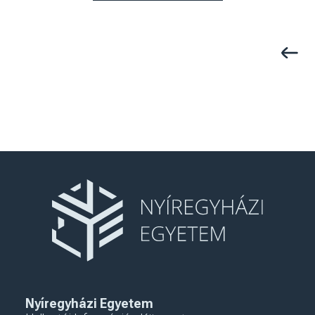
Previo
Nyíregyházi Egyetem