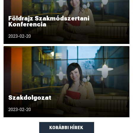
Földrajz Szakmódszertani
Konferencia
Meghívó
2023-02-20
Szakdolgozat
Tisztelt Hallgatók! A Szakdolgozati lap leadása mellett egy
2023-02-20
Témavázlat készítése is kötelező!
KORÁBBI HÍREK