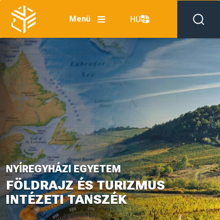
Skip to main content
Menü
HU
NYÍREGYHÁZI EGYETEM
FÖLDRAJZ ÉS TURIZMUS
INTÉZETI TANSZÉK