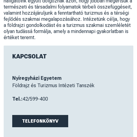
hallgatóink együtt dolgoznak azon, hogy jobban megértsük a
természeti és társadalmi folyamatok térbeli összefüggéseit,
valamint hozzájáruljunk a fenntartható turizmus és a térségi
fejlődés szakmai megalapozásához. Intézetünk célja, hogy
a földrajzi gondolkodást és a turizmus szakmai szemléletét
olyan tudássá formálja, amely a mindennapi gyakorlatban is
értéket teremt.
KAPCSOLAT
Nyíregyházi Egyetem
Földrajz és Turizmus Intézeti Tanszék
Tel.:
42/599-400
TELEFONKÖNYV