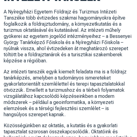
A
Nyíregyházi Egyetem
Földrajz és Turizmus Intézeti
Tanszéke több évtizedes szakmai hagyományokra építve
foglalkozik a földrajztudomány, a környezetkutatás és a
turizmus oktatásával és kutatásával. Az intézeti műhely
gyökerei az egyetem jogelőd intézményeihez – a
Bessenyei
György Tanárképző Főiskola
és a
Nyíregyházi Főiskola
–
nyúlnak vissza, ahol évtizedeken át meghatározó szerepet
töltött be a földrajztanárok és a turisztikai szakemberek
képzése a régióban.
Az intézeti tanszék egyik kiemelt feladata ma is a földrajz
tanárképzés, amelyben a tudományos ismereteket
gyakorlatorientált szemlélettel és terepi tapasztalatokkal
ötvözzük. Emellett a turizmushoz és a térbeli folyamatok
vizsgálatához kapcsolódó képzéseinkben a modern
módszerek – például a geoinformatika, a környezeti
elemzések és a térségi fejlesztési szemlélet – is
hangsúlyos szerepet kapnak.
Közösségünkben az oktatás, a kutatás és a gyakorlati
tapasztalat szorosan összekapcsolódik. Oktatóink és