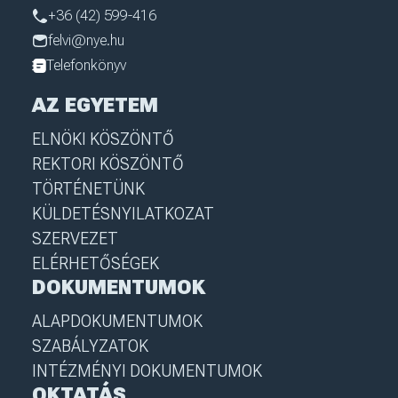
+36 (42) 599-416
felvi@nye.hu
Telefonkönyv
AZ EGYETEM
ELNÖKI KÖSZÖNTŐ
REKTORI KÖSZÖNTŐ
TÖRTÉNETÜNK
KÜLDETÉSNYILATKOZAT
SZERVEZET
ELÉRHETŐSÉGEK
DOKUMENTUMOK
ALAPDOKUMENTUMOK
SZABÁLYZATOK
INTÉZMÉNYI DOKUMENTUMOK
OKTATÁS