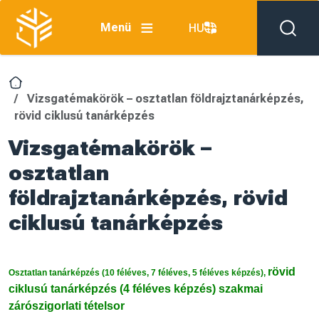
Skip to main content
Menü
HU
Vizsgatémakörök – osztatlan földrajztanárképzés,
rövid ciklusú tanárképzés
Vizsgatémakörök –
osztatlan
földrajztanárképzés, rövid
ciklusú tanárképzés
rövid
Osztatlan tanárképzés (10 féléves, 7 féléves, 5 féléves képzés),
ciklusú tanárképzés (4
féléves képzés)
szakmai
zárószigorlati tételsor