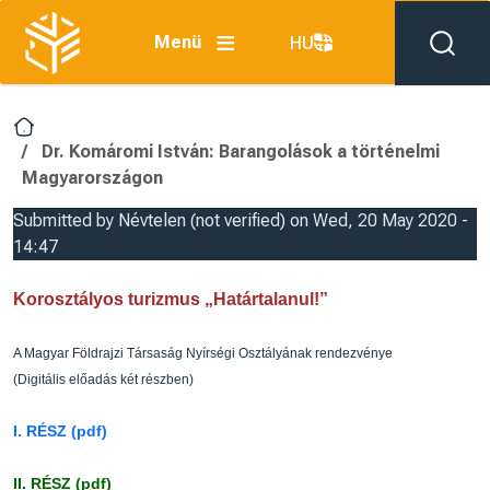
Skip to main content
Menü
HU
Dr. Komáromi István: Barangolások a történelmi
Magyarországon
Submitted by
Névtelen (not verified)
on
Wed, 20 May 2020 -
14:47
Korosztályos turizmus „Határtalanul!”
A Magyar Földrajzi Társaság Nyírségi Osztályának rendezvénye
(Digitális előadás két részben)
I. RÉSZ (pdf)
II. RÉSZ (pdf)