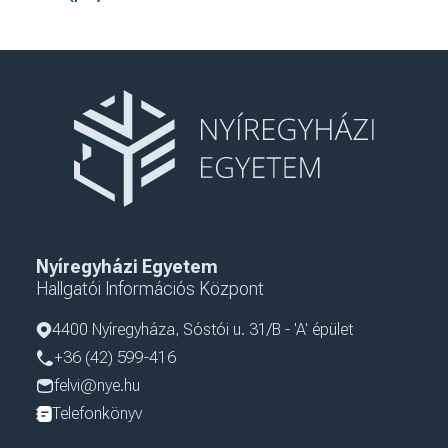
Nyíregyházi Egyetem
Hallgatói Információs Központ
4400 Nyíregyháza, Sóstói u. 31/B - 'A' épület
+36 (42) 599-416
felvi@nye.hu
Telefonkönyv