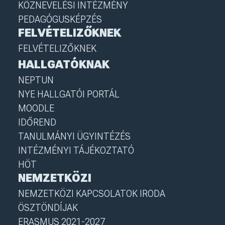
KÖZNEVELÉSI INTÉZMÉNY
PEDAGÓGUSKÉPZÉS
FELVÉTELIZŐKNEK
FELVÉTELIZŐKNEK
HALLGATÓKNAK
NEPTUN
NYE HALLGATÓI PORTÁL
MOODLE
IDŐREND
TANULMÁNYI ÜGYINTÉZÉS
INTÉZMÉNYI TÁJÉKOZTATÓ
HÖT
NEMZETKÖZI
NEMZETKÖZI KAPCSOLATOK IRODA
ÖSZTÖNDÍJAK
ERASMUS 2021-2027