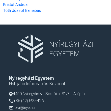
Kristóf Andrea
Tóth József Barnabás
Nyíregyházi Egyetem
Hallgatói Információs Központ
4400 Nyíregyháza, Sóstói u. 31/B - 'A' épület
+36 (42) 599-416
felvi@nye.hu