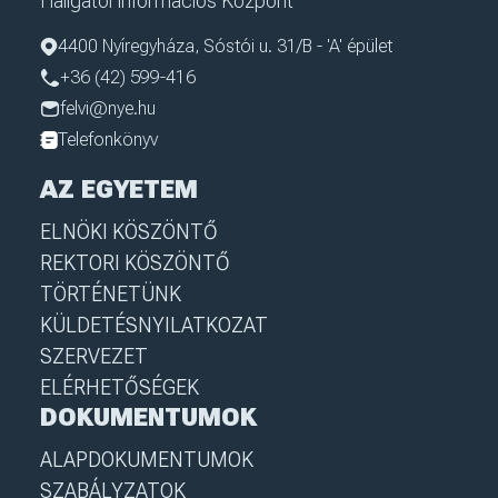
Hallgatói Információs Központ
4400 Nyíregyháza, Sóstói u. 31/B - 'A' épület
+36 (42) 599-416
felvi@nye.hu
Telefonkönyv
AZ EGYETEM
ELNÖKI KÖSZÖNTŐ
REKTORI KÖSZÖNTŐ
TÖRTÉNETÜNK
KÜLDETÉSNYILATKOZAT
SZERVEZET
ELÉRHETŐSÉGEK
DOKUMENTUMOK
ALAPDOKUMENTUMOK
SZABÁLYZATOK