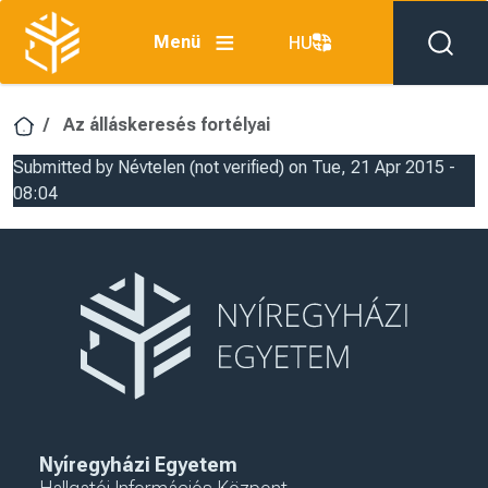
Skip to main content
Menü
HU
Az álláskeresés fortélyai
Submitted by
Névtelen (not verified)
on
Tue, 21 Apr 2015 -
08:04
Nyíregyházi Egyetem